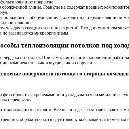
 фольгированное покрытие.
 обожженной глины. Гранулы не содержат вредных компонентов,
нул.
у понадобится оборудование. Подходит для термоизоляции домо
 гидроизоляцию.
уется для изоляции стен и перекрытий. Его достоинством являе
ти не развиваются микроорганизмы.
особы теплоизоляции потолков под хол
чердака и потолка. При самостоятельном выполнении работ част
ию комплексно – как изнутри, так и снаружи.
епление поверхности потолка со стороны помеще
ь и фиксироваться крепежами или укладываться на металлическ
литы перекрытия.
ротивопожарным составом. Все щели и дефекты заделываются м
я, трещины обрабатываются грунтовкой, заделываются цементом