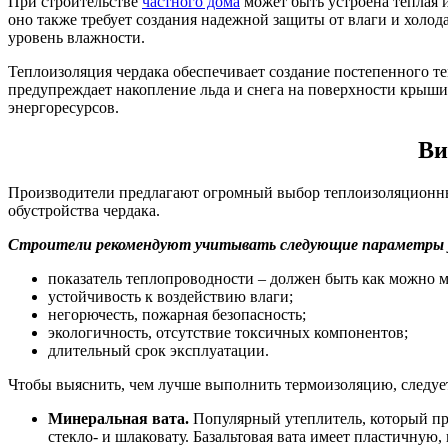
При строительстве
частного дома
может быть устроена теплая 
оно также требует создания надежной защиты от влаги и холо
уровень влажности.
Теплоизоляция чердака обеспечивает создание постепенного те
предупреждает накопление льда и снега на поверхности крыши
энергоресурсов.
Ви
Производители предлагают огромный выбор теплоизоляционных
обустройства чердака.
Строители рекомендуют учитывать следующие параметры 
показатель теплопроводности – должен быть как можно 
устойчивость к воздействию влаги;
негорючесть, пожарная безопасность;
экологичность, отсутствие токсичных компонентов;
длительный срок эксплуатации.
Чтобы выяснить, чем лучше выполнить термоизоляцию, следуе
Минеральная вата.
Популярный утеплитель, который при
стекло- и шлаковату. Базальтовая вата имеет пластичну