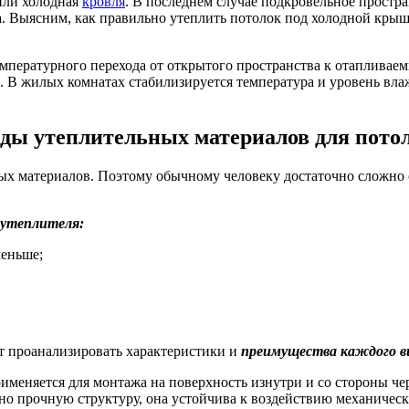
или холодная
кровля
. В последнем случае подкровельное простра
да. Выясним, как правильно утеплить потолок под холодной кры
мпературного перехода от открытого пространства к отапливаем
. В жилых комнатах стабилизируется температура и уровень вла
ды утеплительных материалов для пото
 материалов. Поэтому обычному человеку достаточно сложно оп
утеплителя:
меньше;
т проанализировать характеристики и
преимущества каждого в
меняется для монтажа на поверхность изнутри и со стороны чер
ю, но прочную структуру, она устойчива к воздействию механич