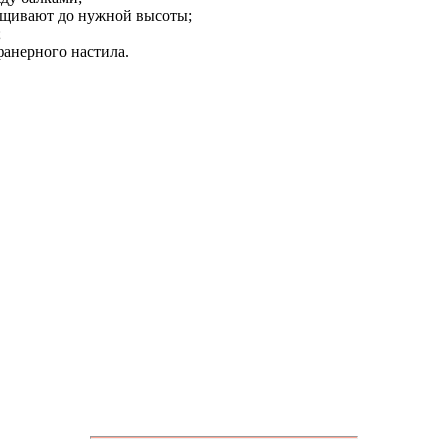
ащивают до нужной высоты;
;
фанерного настила.