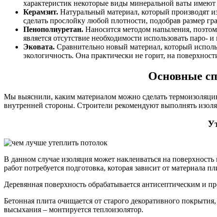
характеристик некоторые виды минеральной ваты имеют
Керамзит.
Натуральный материал, который производят из
сделать прослойку любой плотности, подобрав размер гра
Пенополиуретан.
Наносится методом напыления, поэтом
является отсутствие необходимости использовать паро- и
Эковата.
Сравнительно новый материал, который использ
экологичность. Она практически не горит, на поверхнос
Основные сп
Мы выяснили, каким материалом можно сделать термоизоляцию 
внутренней стороны. Строители рекомендуют выполнять изоляц
Ут
В данном случае изоляция может наклеиваться на поверхност
работ потребуется подготовка, которая зависит от материала п
Деревянная поверхность обрабатывается антисептическим и п
Бетонная плита очищается от старого декоративного покрыти
высыхания – монтируется теплоизолятор.