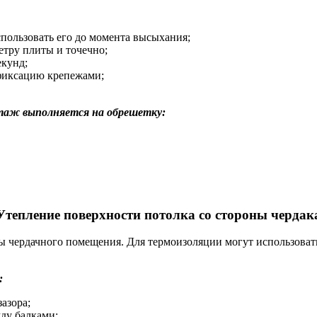
спользовать его до момента высыхания;
етру плиты и точечно;
екунд;
 фиксацию крепежами;
таж выполняется на обрешетку:
Утепление поверхности потолка со стороны чердак
ы чердачного помещения. Для термоизоляции могут использоват
:
азора;
ду балками;