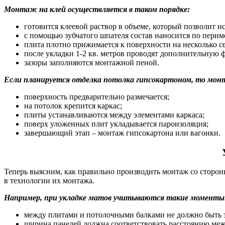
Монтаж на клей осуществляется в таком порядке:
готовится клеевой раствор в объеме, который позволит и
с помощью зубчатого шпателя состав наносится по перим
плита плотно прижимается к поверхности на несколько с
после укладки 1-2 кв. метров проводят дополнительную
зазоры заполняются монтажной пеной.
Если планируется отделка потолка гипсокартоном, то мон
поверхность предварительно размечается;
на потолок крепится каркас;
плиты устанавливаются между элементами каркаса;
поверх уложенных плит укладывается пароизоляция;
завершающий этап – монтаж гипсокартона или вагонки.
Теперь выясним, как правильно производить монтаж со сторон
в технологии их монтажа.
Например, при укладке матов учитываются такие моменты
между плитами и потолочными балками не должно быть з
ширина панелей должна соответствовать расстоянию меж