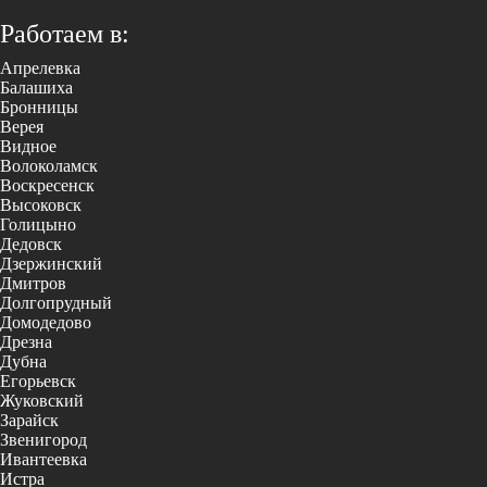
Работаем в:
Апрелевка
Балашиха
Бронницы
Верея
Видное
Волоколамск
Воскресенск
Высоковск
Голицыно
Дедовск
Дзержинский
Дмитров
Долгопрудный
Домодедово
Дрезна
Дубна
Егорьевск
Жуковский
Зарайск
Звенигород
Ивантеевка
Истра