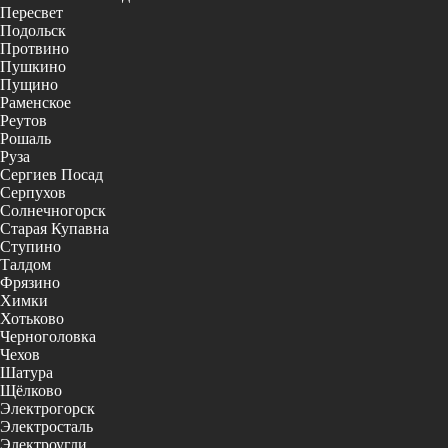
Пересвет
Подольск
Протвино
Пушкино
Пущино
Раменское
Реутов
Рошаль
Руза
Сергиев Посад
Серпухов
Солнечногорск
Старая Купавна
Ступино
Талдом
Фрязино
Химки
Хотьково
Черноголовка
Чехов
Шатура
Щёлково
Электрогорск
Электросталь
Электроугли