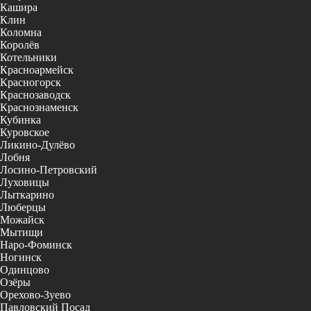
Кашира
Клин
Коломна
Королёв
Котельники
Красноармейск
Красногорск
Краснозаводск
Краснознаменск
Кубинка
Куровское
Ликино-Дулёво
Лобня
Лосино-Петровский
Луховицы
Лыткарино
Люберцы
Можайск
Мытищи
Наро-Фоминск
Ногинск
Одинцово
Озёры
Орехово-Зуево
Павловский Посад