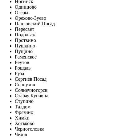
Ногинск
Одинцово
Озёры
Орехово-Зуево
Павловский Посад
Пересвет
Подольск
Протвино
Пушкино
Пущино
Раменское
Реутов
Рошаль
Руза
Сергиев Посад
Серпухов
Солнечногорск
Старая Купавна
Ступино
Талдом
Фрязино
Химки
Хотьково
Черноголовка
Чехов