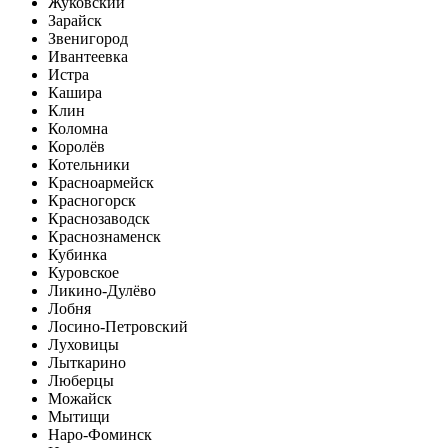
Жуковский
Зарайск
Звенигород
Ивантеевка
Истра
Кашира
Клин
Коломна
Королёв
Котельники
Красноармейск
Красногорск
Краснозаводск
Краснознаменск
Кубинка
Куровское
Ликино-Дулёво
Лобня
Лосино-Петровский
Луховицы
Лыткарино
Люберцы
Можайск
Мытищи
Наро-Фоминск