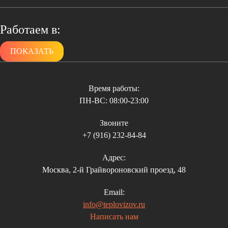
Работаем в:
ПОКАЗАТЬ
Апрелевка
Балашиха
Бронницы
Время работы:
Верея
ПН-ВС: 08:00-23:00
Видное
Волоколамск
Звоните
Воскресенск
+7 (916)
232-84-84
Высоковск
Голицыно
Адрес:
Дедовск
Москва, 2-й Грайвороновский проезд, 48
Дзержинский
Дмитров
Email:
Долгопрудный
info@teplovizov.ru
Домодедово
Написать нам
Дрезна