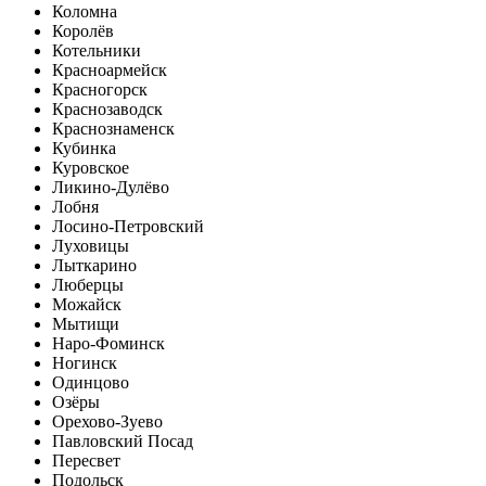
Коломна
Королёв
Котельники
Красноармейск
Красногорск
Краснозаводск
Краснознаменск
Кубинка
Куровское
Ликино-Дулёво
Лобня
Лосино-Петровский
Луховицы
Лыткарино
Люберцы
Можайск
Мытищи
Наро-Фоминск
Ногинск
Одинцово
Озёры
Орехово-Зуево
Павловский Посад
Пересвет
Подольск