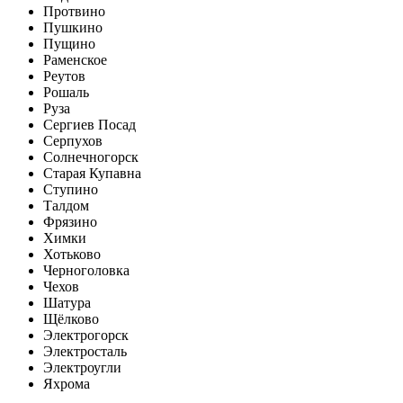
Протвино
Пушкино
Пущино
Раменское
Реутов
Рошаль
Руза
Сергиев Посад
Серпухов
Солнечногорск
Старая Купавна
Ступино
Талдом
Фрязино
Химки
Хотьково
Черноголовка
Чехов
Шатура
Щёлково
Электрогорск
Электросталь
Электроугли
Яхрома