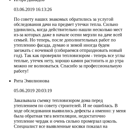
03.06.2019 16:13:26
По совету наших знакомых обратились за услугой
обследования дачи на предмет утечки тепла. Сильно
удивились, когда действительно нашли несколько мест
из-за которых даже в начале осени мерзли на даче всей
семьей. Но теперь, после дополнительных работ по
утеплению фасада, думаю и зимой иногда будем
заезжать с ночевкой (собираемся отпраздновать новый
год). Так как проверяли тепловизором - теперь все углы
теплые, утечек нету, хорошо камин растопить и до утра
можно не волноваться. Спасибо за профессиональную
работу!
Рита Эмилионова
05.06.2019 20:03:19
Заказывала съемку тепловизором дома перед
утеплением по совету строителей. И не ошиблась. В
ходе обследования выявились дефекты а именно: у меня
была обратная тяга вентиляции, недостаточно
утепление чердак и очень сильно промерзал цоколь.
Специалист все выявленные косяки показал на