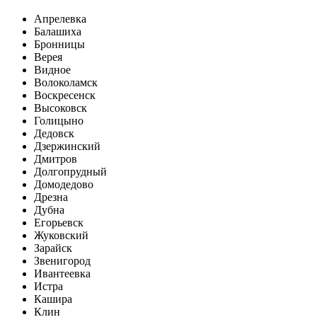
Апрелевка
Балашиха
Бронницы
Верея
Видное
Волоколамск
Воскресенск
Высоковск
Голицыно
Дедовск
Дзержинский
Дмитров
Долгопрудный
Домодедово
Дрезна
Дубна
Егорьевск
Жуковский
Зарайск
Звенигород
Ивантеевка
Истра
Кашира
Клин