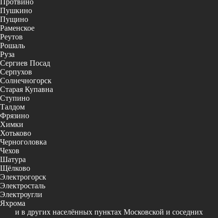
Протвино
Пушкино
Пущино
Раменское
Реутов
Рошаль
Руза
Сергиев Посад
Серпухов
Солнечногорск
Старая Купавна
Ступино
Талдом
Фрязино
Химки
Хотьково
Черноголовка
Чехов
Шатура
Щёлково
Электрогорск
Электросталь
Электроугли
Яхрома
и в других населённых пунктах Московской и соседних