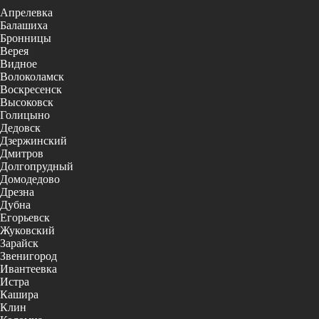
Апрелевка
Балашиха
Бронницы
Верея
Видное
Волоколамск
Воскресенск
Высоковск
Голицыно
Дедовск
Дзержинский
Дмитров
Долгопрудный
Домодедово
Дрезна
Дубна
Егорьевск
Жуковский
Зарайск
Звенигород
Ивантеевка
Истра
Кашира
Клин