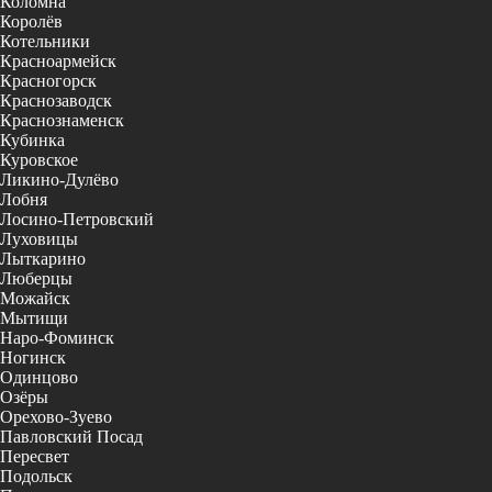
Коломна
Королёв
Котельники
Красноармейск
Красногорск
Краснозаводск
Краснознаменск
Кубинка
Куровское
Ликино-Дулёво
Лобня
Лосино-Петровский
Луховицы
Лыткарино
Люберцы
Можайск
Мытищи
Наро-Фоминск
Ногинск
Одинцово
Озёры
Орехово-Зуево
Павловский Посад
Пересвет
Подольск