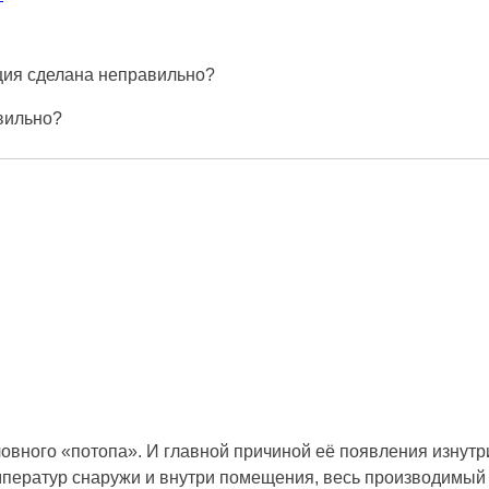
яция сделана неправильно?
вильно?
ловного «потопа». И главной причиной её появления изнутр
мператур снаружи и внутри помещения, весь производимый 